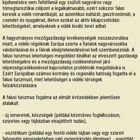
kipihenésére nem feltétlenül egy zsúfolt nagyváros vagy
tömegturisztikai célpont a legalkalmasabb, ezért sokszor falun
keresik a vidék romantikáját, az autentikus kultúrát, gasztronómiát, a
csendet és nyugalmat, illetve azokat az aktív kikapcsolódási
lehetőségeket, amelyeknek a vidék kiváló teret adhat.
A hagyományos mezőgazdasági tevékenységek visszaszorulása
miatt, a vidéki régióknak Európa szerte a fiatalok nagyvárosokba
vándorlásával és a falvak elnéptelenedésével kell szembenézniük. A
falusi turizmus lehetséges megoldást kínálhat az elveszett gazdasági
lehetőségekre és a mezőgazdaság csökkenésével járó
népességcsökkenéssel kapcsolatos problémák megoldására is.
Ezért Európában számos kormány és regionális hatóság fogadta el a
falusi turizmust, mint lehetőséget a vidéki térségek
felzárkóztatására.
A falusi turizmus fogalma az elmúlt évtizedekben jelentősen
átalakult.
- új ismeretek, készségek (például kézműves foglalkozáson,
szüreten vagy tájházban elsajátított tudás),
- esztétikum (például egy festői vidéki tájban vagy egy szüreti
felvonulás népviseleteiben való gyönyörködés élménye), - együttlét,