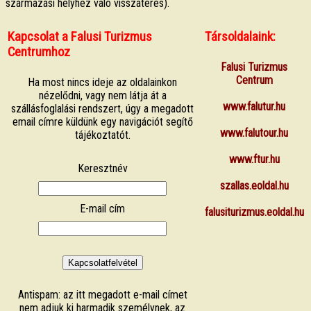
származási helyhez való visszatérés).
Kapcsolat a Falusi Turizmus
Társoldalaink:
Centrumhoz
Falusi Turizmus
Centrum
Ha most nincs ideje az oldalainkon
nézelődni, vagy nem látja át a
www.falutur.hu
szállásfoglalási rendszert, úgy a megadott
email címre küldünk egy navigációt segítő
www.falutour.hu
tájékoztatót.
www.ftur.hu
Keresztnév
szallas.eoldal.hu
E-mail cím
falusiturizmus.eoldal.hu
Antispam: az itt megadott e-mail címet
nem adjuk ki harmadik személynek, az