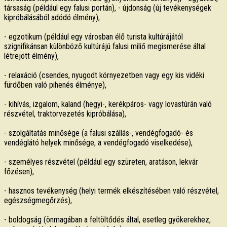
társaság (például egy falusi portán), - újdonság (új tevékenységek
kipróbálásából adódó élmény),
- egzotikum (például egy városban élő turista kultúrájától
szignifikánsan különböző kultúrájú falusi miliő megismerése által
létrejött élmény),
- relaxáció (csendes, nyugodt környezetben vagy egy kis vidéki
fürdőben való pihenés élménye),
- kihívás, izgalom, kaland (hegyi-, kerékpáros- vagy lovastúrán való
részvétel, traktorvezetés kipróbálása),
- szolgáltatás minősége (a falusi szállás-, vendégfogadó- és
vendéglátó helyek minősége, a vendégfogadó viselkedése),
- személyes részvétel (például egy szüreten, aratáson, lekvár
főzésen),
- hasznos tevékenység (helyi termék elkészítésében való részvétel,
egészségmegőrzés),
- boldogság (önmagában a feltöltődés által, esetleg gyökerekhez,