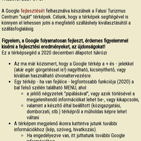
A Google
fejlesztését
felhasználva készülnek a Falusi Turizmus
Centrum "saját" térképek. Célunk, hogy a térképek segítégével is
könnyen el lehessen jutni a megfelelő szálláshely kiválasztásától a
szállásfoglalásig.
Figyelem, a Google folyamatosan fejleszt, érdemes figyelemmel
kisérni a fejlesztési eredményeket, az újdonságokat!
Ez a térképsegéd a 2020 decemberi állapotot tükrözi
Az ma már közismert, hogy a Google térkép a + és - jelekkel
(akár egér görgetéssel is!) nagyítható, kicsinyíthető, vagy
kíválóan használható útvonaltervezésre.
Egy térkép - ha van fejléce - legfontosabb funkciója (2020) a
bal felső szélén található MENÜ, ahol
a jelölő négyzetek "pipálásával", vagy azok törlésével a
megjelenítendő információkat lehet be-, vagy kikapcsolni,
valamint a készítő éltal beállított (közigazgatási,
domborzati, stb.) térképről a műholdas képre lehet
váltani
A térképen megjelenő ikonra kattintva jutunk tuvábbi
információkhoz (kép, szöveg, hivatkozás).
Ha engedélyezve van, itt juthatunk további Google