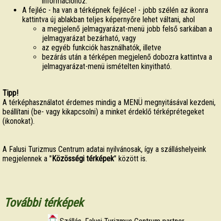
információhoz.
A fejléc - ha van a térképnek fejléce! - jobb szélén az ikonra
kattintva új ablakban teljes képernyőre lehet váltani, ahol
a megjelenő jelmagyarázat-menü jobb felső sarkában a
jelmagyarázat bezárható, vagy
az egyéb funkciók használhatók, illetve
bezárás után a térképen megjelenő dobozra kattintva a
jelmagyarázat-menü ismételten kinyitható.
Tipp!
A térképhasználatot érdemes mindig a MENÜ megnyitásával kezdeni,
beállítani (be- vagy kikapcsolni) a minket érdeklő térképrétegeket
(ikonokat).
A Falusi Turizmus Centrum adatai nyilvánosak, így a szálláshelyeink
megjelennek a "
Közösségi térképek
" között is.
További térképek