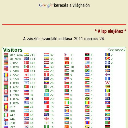
keresés a világhálón
^ A lap elejéhez ^
A zászlós számláló indítása: 2011 március 24.