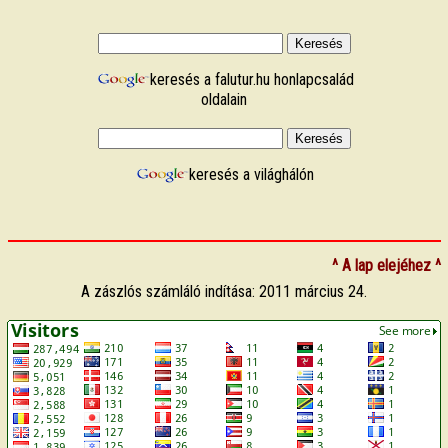
keresés a falutur.hu honlapcsalád
oldalain
keresés a világhálón
^ A lap elejéhez ^
A zászlós számláló indítása: 2011 március 24.