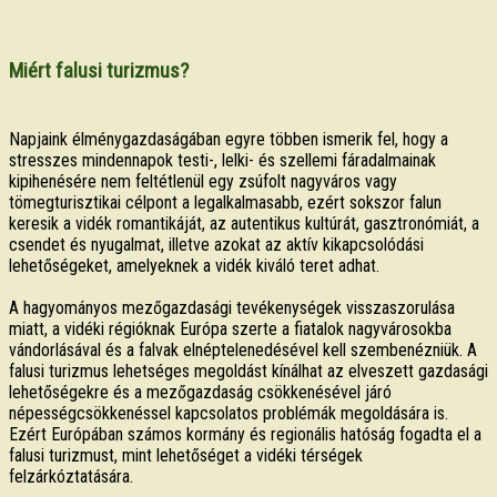
Miért falusi turizmus?
Napjaink élménygazdaságában egyre többen ismerik fel, hogy a
stresszes mindennapok testi-, lelki- és szellemi fáradalmainak
kipihenésére nem feltétlenül egy zsúfolt nagyváros vagy
tömegturisztikai célpont a legalkalmasabb, ezért sokszor falun
keresik a vidék romantikáját, az autentikus kultúrát, gasztronómiát, a
csendet és nyugalmat, illetve azokat az aktív kikapcsolódási
lehetőségeket, amelyeknek a vidék kiváló teret adhat.
A hagyományos mezőgazdasági tevékenységek visszaszorulása
miatt, a vidéki régióknak Európa szerte a fiatalok nagyvárosokba
vándorlásával és a falvak elnéptelenedésével kell szembenézniük. A
falusi turizmus lehetséges megoldást kínálhat az elveszett gazdasági
lehetőségekre és a mezőgazdaság csökkenésével járó
népességcsökkenéssel kapcsolatos problémák megoldására is.
Ezért Európában számos kormány és regionális hatóság fogadta el a
falusi turizmust, mint lehetőséget a vidéki térségek
felzárkóztatására.