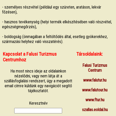
- személyes részvétel (például egy szüreten, aratáson, lekvár
főzésen),
- hasznos tevékenység (helyi termék elkészítésében való részvétel,
egészségmegőrzés),
- boldogság (önmagában a feltöltődés által, esetleg gyökerekhez,
származási helyhez való visszatérés).
Kapcsolat a Falusi Turizmus
Társoldalaink:
Centrumhoz
Falusi Turizmus
Centrum
Ha most nincs ideje az oldalainkon
nézelődni, vagy nem látja át a
www.falutur.hu
szállásfoglalási rendszert, úgy a megadott
email címre küldünk egy navigációt segítő
www.falutour.hu
tájékoztatót.
www.ftur.hu
Keresztnév
szallas.eoldal.hu