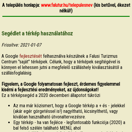
A település honlapja:
www.falutur.hu/telepulesnev
(kis betűvel, ékezet
nélkül!)
Segédlet a térkép használatához
Frissítve: 2021-01-07
A Google
fejlesztését
felhasználva készülnek a Falusi Turizmus
Centrum "saját" térképek. Célunk, hogy a térképek segítégével is
könnyen el lehessen jutni a megfelelő szálláshely kiválasztásától a
szállásfoglalásig.
Figyelem, a Google folyamatosan fejleszt, érdemes figyelemmel
kisérni a fejlesztési eredményeket, az újdonságokat!
Ez a térképsegéd a 2020 decemberi állapotot tükrözi
Az ma már közismert, hogy a Google térkép a + és - jelekkel
(akár egér görgetéssel is!) nagyítható, kicsinyíthető, vagy
kíválóan használható útvonaltervezésre.
Egy térkép - ha van fejléce - legfontosabb funkciója (2020) a
bal felső szélén található MENÜ, ahol