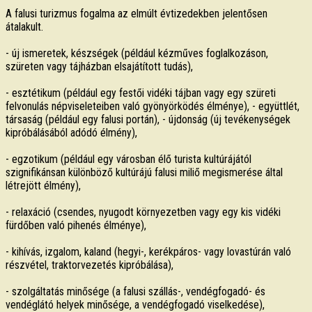
A falusi turizmus fogalma az elmúlt évtizedekben jelentősen
átalakult.
- új ismeretek, készségek (például kézműves foglalkozáson,
szüreten vagy tájházban elsajátított tudás),
- esztétikum (például egy festői vidéki tájban vagy egy szüreti
felvonulás népviseleteiben való gyönyörködés élménye), - együttlét,
társaság (például egy falusi portán), - újdonság (új tevékenységek
kipróbálásából adódó élmény),
- egzotikum (például egy városban élő turista kultúrájától
szignifikánsan különböző kultúrájú falusi miliő megismerése által
létrejött élmény),
- relaxáció (csendes, nyugodt környezetben vagy egy kis vidéki
fürdőben való pihenés élménye),
- kihívás, izgalom, kaland (hegyi-, kerékpáros- vagy lovastúrán való
részvétel, traktorvezetés kipróbálása),
- szolgáltatás minősége (a falusi szállás-, vendégfogadó- és
vendéglátó helyek minősége, a vendégfogadó viselkedése),