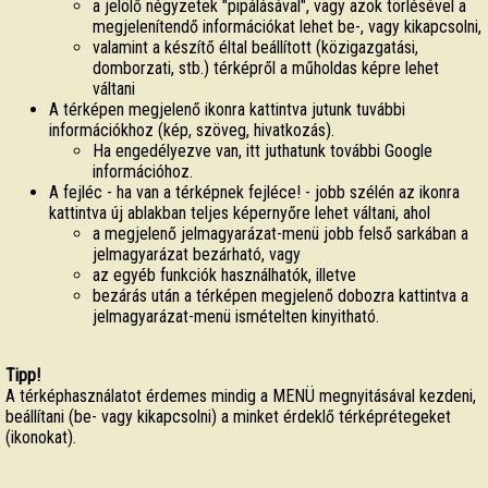
a jelölő négyzetek "pipálásával", vagy azok törlésével a
megjelenítendő információkat lehet be-, vagy kikapcsolni,
valamint a készítő éltal beállított (közigazgatási,
domborzati, stb.) térképről a műholdas képre lehet
váltani
A térképen megjelenő ikonra kattintva jutunk tuvábbi
információkhoz (kép, szöveg, hivatkozás).
Ha engedélyezve van, itt juthatunk további Google
információhoz.
A fejléc - ha van a térképnek fejléce! - jobb szélén az ikonra
kattintva új ablakban teljes képernyőre lehet váltani, ahol
a megjelenő jelmagyarázat-menü jobb felső sarkában a
jelmagyarázat bezárható, vagy
az egyéb funkciók használhatók, illetve
bezárás után a térképen megjelenő dobozra kattintva a
jelmagyarázat-menü ismételten kinyitható.
Tipp!
A térképhasználatot érdemes mindig a MENÜ megnyitásával kezdeni,
beállítani (be- vagy kikapcsolni) a minket érdeklő térképrétegeket
(ikonokat).