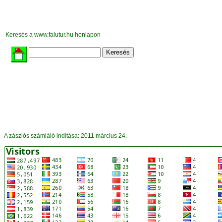
Keresés a www.falutur.hu honlapon
A zászlós számláló indítása: 2011 március 24.